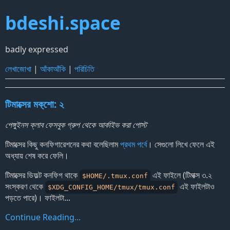
bdeshi.space
badly expressed
লেখাজোখা
|
আঁকাআঁকি
|
পরিচিতি
টিমাক্সের মক‍্শো: ২
পেঙ্গুইনস ক্লাব ফেসবুক গ্রুপ থেকে আর্কাইভ করা পোস্ট
টিমাক্সের কিছু কনফিগারেশনের কথা বলেছিলাম
প্রথম পর্বে
। সেগুলো লিখে ফেলে এই
অধ্যায় শেষ করে ফেলি।
টিমাক্সের ডিফল্ট কনফিগ থাকে
এই ফাইলে (টিমাক্স ৩.২
$HOME/.tmux.conf
সংস্করণ থেকে
এই ফাইলটাও
$XDG_CONFIG_HOME/tmux/tmux.conf
পড়তে পারে)। ফাইলটা...
Continue Reading...