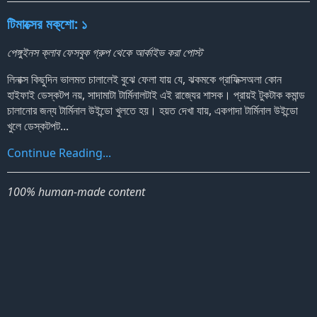
টিমাক্সের মক‍্শো: ১
পেঙ্গুইনস ক্লাব ফেসবুক গ্রুপ থেকে আর্কাইভ করা পোস্ট
লিনাক্স কিছুদিন ভালমত চালালেই বুঝে ফেলা যায় যে, ঝকমকে গ্রাফিক্সঅলা কোন
হাইফাই ডেস্কটপ নয়, সাদামাটা টার্মিনালটাই এই রাজ্যের শাসক। প্রায়ই টুকটাক কমান্ড
চালানোর জন্য টার্মিনাল উইন্ডো খুলতে হয়। হয়ত দেখা যায়, একগাদা টার্মিনাল উইন্ডো
খুলে ডেস্কটপট...
Continue Reading...
100% human-made content