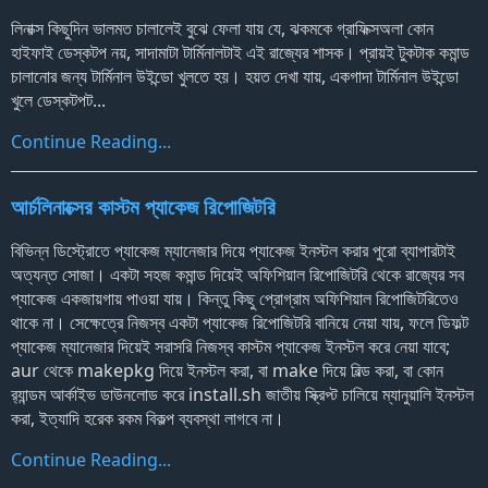
লিনাক্স কিছুদিন ভালমত চালালেই বুঝে ফেলা যায় যে, ঝকমকে গ্রাফিক্সঅলা কোন
হাইফাই ডেস্কটপ নয়, সাদামাটা টার্মিনালটাই এই রাজ্যের শাসক। প্রায়ই টুকটাক কমান্ড
চালানোর জন্য টার্মিনাল উইন্ডো খুলতে হয়। হয়ত দেখা যায়, একগাদা টার্মিনাল উইন্ডো
খুলে ডেস্কটপট...
Continue Reading...
আর্চলিনাক্সের কাস্টম প্যাকেজ রিপোজিটরি
বিভিন্ন ডিস্ট্রোতে প্যাকেজ ম্যানেজার দিয়ে প্যাকেজ ইনস্টল করার পুরো ব্যাপারটাই
অত্যন্ত সোজা। একটা সহজ কমান্ড দিয়েই অফিশিয়াল রিপোজিটরি থেকে রাজ্যের সব
প্যাকেজ একজায়গায় পাওয়া যায়। কিন্তু কিছু প্রোগ্রাম অফিশিয়াল রিপোজিটরিতেও
থাকে না। সেক্ষেত্রে নিজস্ব একটা প্যাকেজ রিপোজিটরি বানিয়ে নেয়া যায়, ফলে ডিফল্ট
প্যাকেজ ম্যানেজার দিয়েই সরাসরি নিজস্ব কাস্টম প্যাকেজ ইনস্টল করে নেয়া যাবে;
aur থেকে makepkg দিয়ে ইনস্টল করা, বা make দিয়ে বিল্ড করা, বা কোন
র‍্যান্ডম আর্কাইভ ডাউনলোড করে install.sh জাতীয় স্ক্রিপ্ট চালিয়ে ম্যানুয়ালি ইনস্টল
করা, ইত্যাদি হরেক রকম বিকল্প ব্যবস্থা লাগবে না।
Continue Reading...