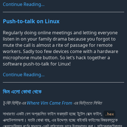
Continue Reading...
Push-to-talk on Linux
Regularly doing online meetings and letting everyone
listen in on your family drama because you forgot to
mute the call is almost a rite of passage for remote
workers. Sadly too few devices come with a hardware
microphone mute button. So let
’
s hack together a
software push-to-talk for Linux!
Continue Reading...
ভিম এলো কোথা থেকে
টু-বিট হিস্ট্রি এর
Where Vim Came From
এর ভিত্তিতে লিখিত
সাধারণত একটা বেশ অপ্রচলিত ফাইল ফরম্যাট হচ্ছে ইন্টেল হেক্স ফাইল,
.hex
এক্সটেনশনঅলা। যতটা বোঝা যায়, এর উদ্দেশ্য হচ্ছে বাইনারি ফাইলের বিষয়বস্তুকে
হেক্সাডেসিমাল বর্ণের মাধ্যমে একটু পাঠযোগ্য ভাবে উপস্থাপন করা। মাইক্রোকন্ট্রোলার