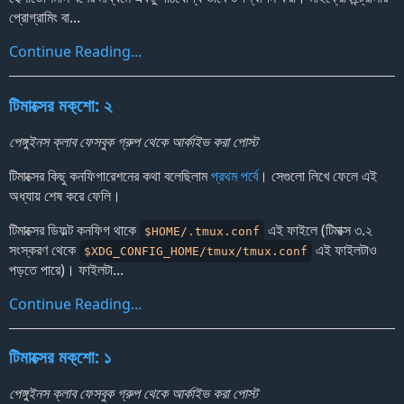
প্রোগ্রামিং বা...
Continue Reading...
টিমাক্সের মক‍্শো: ২
পেঙ্গুইনস ক্লাব ফেসবুক গ্রুপ থেকে আর্কাইভ করা পোস্ট
টিমাক্সের কিছু কনফিগারেশনের কথা বলেছিলাম
প্রথম পর্বে
। সেগুলো লিখে ফেলে এই
অধ্যায় শেষ করে ফেলি।
টিমাক্সের ডিফল্ট কনফিগ থাকে
এই ফাইলে (টিমাক্স ৩.২
$HOME/.tmux.conf
সংস্করণ থেকে
এই ফাইলটাও
$XDG_CONFIG_HOME/tmux/tmux.conf
পড়তে পারে)। ফাইলটা...
Continue Reading...
টিমাক্সের মক‍্শো: ১
পেঙ্গুইনস ক্লাব ফেসবুক গ্রুপ থেকে আর্কাইভ করা পোস্ট